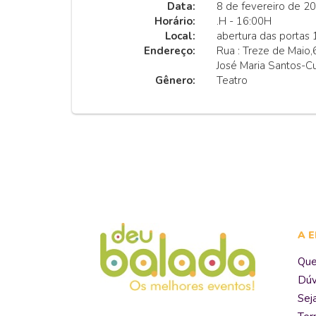
Data:
8 de fevereiro de 2
Horário:
.H - 16:00H
Local:
abertura das portas 
Endereço:
Rua : Treze de Maio
José Maria Santos-Cu
Gênero:
Teatro
A 
Qu
Dúv
Sej