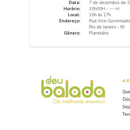
Data:
7 de dezembro de 2
Horário:
10h00H - ----H
Local:
10h às 17h.
Endereço:
Rua Vice-Governado
Rio de Janeiro - RJ
Gênero:
Planetário
A 
Qu
Dúv
Sej
Ter