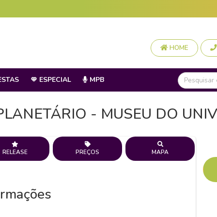
HOME
ESTAS
ESPECIAL
MPB
 PLANETÁRIO - MUSEU DO UNI
RELEASE
PREÇOS
MAPA
ormações