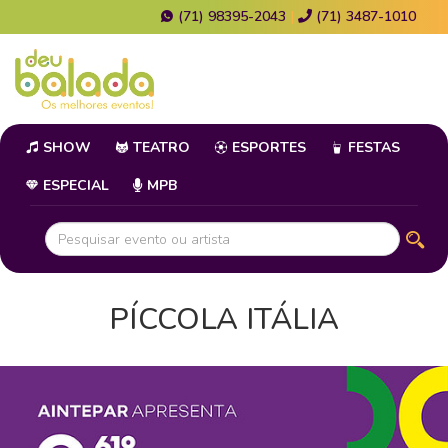
(71) 98395-2043
|
(71) 3487-1010
SHOW
TEATRO
ESPORTES
FESTAS
ESPECIAL
MPB
PÍCCOLA ITÁLIA