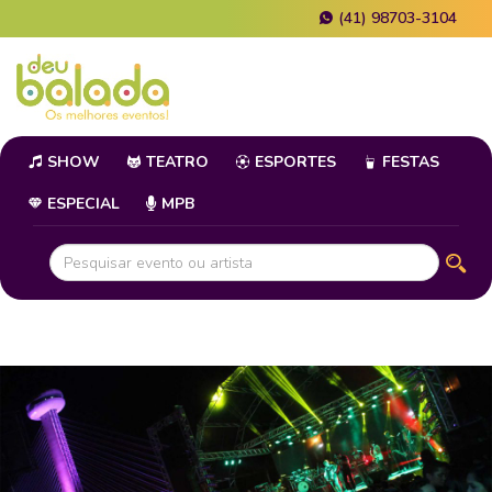
(41) 98703-3104
SHOW
TEATRO
ESPORTES
FESTAS
ESPECIAL
MPB