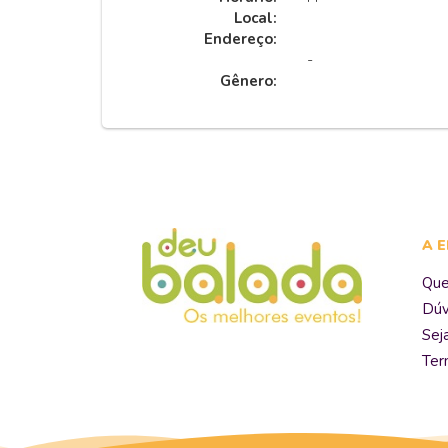
Local:
Endereço:
-
Gênero:
A 
Qu
Dúv
Sej
Ter