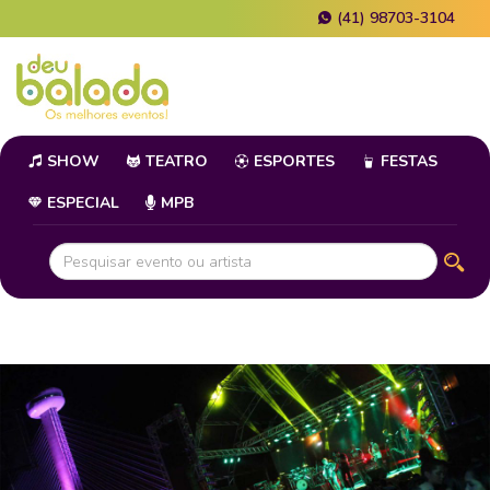
(41) 98703-3104
SHOW
TEATRO
ESPORTES
FESTAS
ESPECIAL
MPB