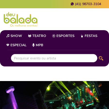
(41) 98703-3104
SHOW
TEATRO
ESPORTES
FESTAS
ESPECIAL
MPB