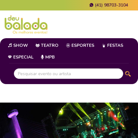
(41) 98703-3104
SHOW
TEATRO
ESPORTES
FESTAS
ESPECIAL
MPB