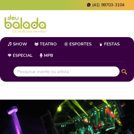
(41) 98703-3104
SHOW
TEATRO
ESPORTES
FESTAS
ESPECIAL
MPB